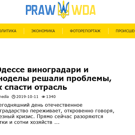
ОЛИТИКА
ЭКОНОМИКА
ФОТОРЕПОРТАЖ
ПРОИСШЕ
Одессе виноградари и
ноделы решали проблемы,
к спасти отрасль
media
2019-10-11
1340
егодняшний день отечественное
градарство переживает, откровенно говоря,
езный кризис. Прямо сейчас разоряются
тки и сотни хозяйств ...