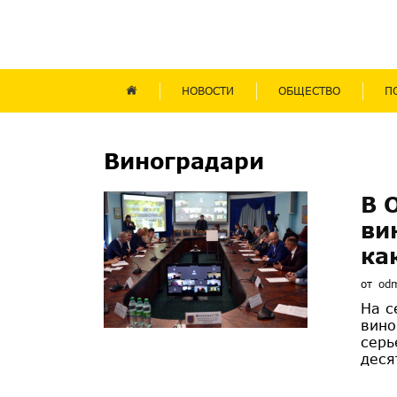
НОВОСТИ
ОБЩЕСТВО
П
Виноградари
В 
ви
ка
от
od
На с
вино
серь
деся