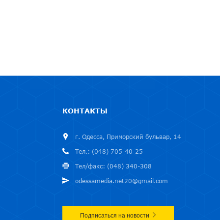
КОНТАКТЫ
г. Одесса, Приморский бульвар, 14
Тел.: (048) 705-40-25
Тел/факс: (048) 340-308
odessamedia.net20@gmail.com
Подписаться на новости