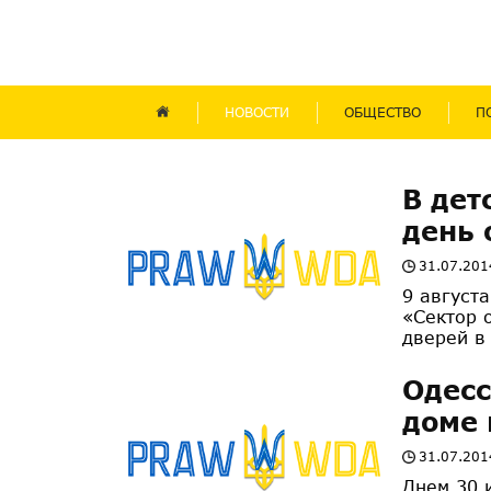
НОВОСТИ
ОБЩЕСТВО
П
В дет
день 
31.07.201
9 август
«Сектор 
дверей в 
Одесс
доме 
31.07.201
Днем 30 