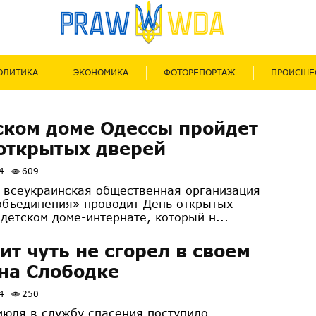
ОЛИТИКА
ЭКОНОМИКА
ФОТОРЕПОРТАЖ
ПРОИСШЕ
ском доме Одессы пройдет
открытых дверей
4
609
а всеукраинская общественная организация
объединения» проводит День открытых
детском доме-интернате, который н...
ит чуть не сгорел в своем
на Слободке
4
250
июля в службу спасения поступило