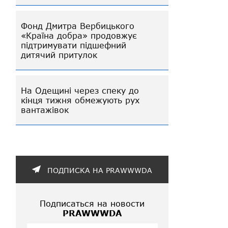
Фонд Дмитра Вербицького
«Країна добра» продовжує
підтримувати підшефний
дитячий притулок
На Одещині через спеку до
кінця тижня обмежують рух
вантажівок
ПОДПИСКА НА PRAWWWDA
Подписаться на новости
PRAWWWDA