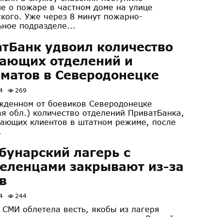
е о пожаре в частном доме на улице
кого. Уже через 8 минут пожарно-
ьное подразделе...
тБанк удвоил количество
ающих отделений и
матов в Северодонецке
4
269
жденном от боевиков Северодонецке
ая обл.) количество отделений ПриватБанка,
ающих клиентов в штатном режиме, после
.
бунарский лагерь с
еленцами закрывают из-за
в
4
244
 СМИ облетела весть, якобы из лагеря