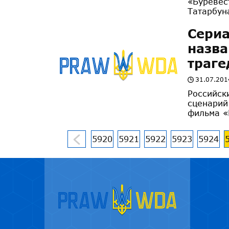
«Буревес
Татарбун
Сериа
назва
траге
31.07.201
Российск
сценарий
фильма «
5920
5921
5922
5923
5924