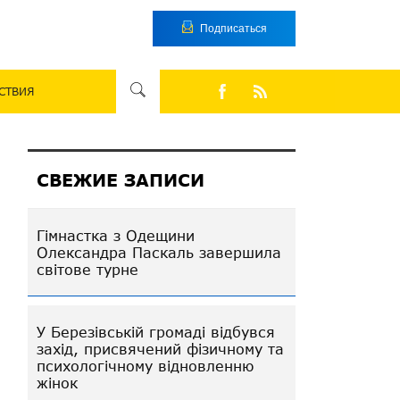
Подписаться
СТВИЯ
СВЕЖИЕ ЗАПИСИ
Гімнастка з Одещини
Олександра Паскаль завершила
світове турне
У Березівській громаді відбувся
захід, присвячений фізичному та
психологічному відновленню
жінок