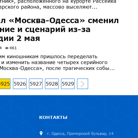
тник», расположенного на курорте Рассейка
арского района, массово выселяют...
л «Москва-Одесса» сменил
ние и сценарий из-за
дии 2 мая
4
461
им киношникам пришлось переделать
 и изменить название четырех серийного
Москва-Одесса», после трагических собы...
5925
5926
5927
5928
5929
КОНТАКТЫ
г. Одесса, Приморский бульвар, 14