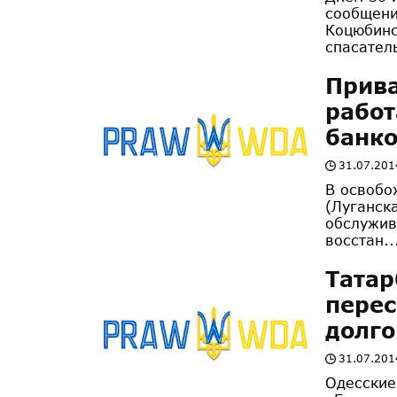
сообщени
Коцюбинс
спасател
Прива
работ
банко
31.07.201
В освобо
(Луганск
обслужив
восстан..
Татар
перес
долго
31.07.201
Одесские