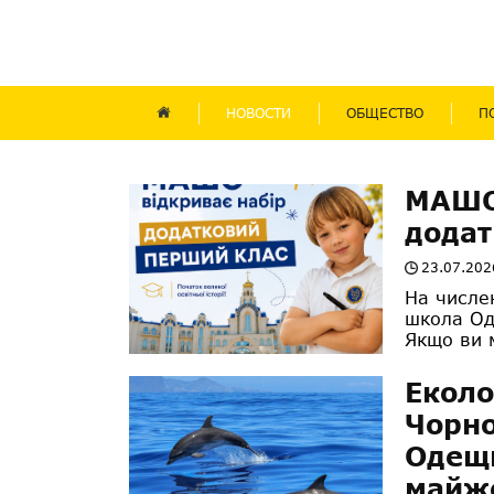
НОВОСТИ
ОБЩЕСТВО
П
МАШО 
додат
23.07.202
На числе
школа Од
Якщо ви 
Еколо
Чорно
Одещи
майже