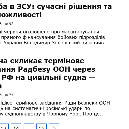
а в ЗСУ: сучасні рішення та
можливості
6
93
ці червня оголошено про масштабування
 прямого фінансування бойових підрозділів.
т України Володимир Зеленський визначив
на скликає термінове
ання Радбезу ООН через
 РФ на цивільні судна —
а
6
74
ніціює термінове засідання Ради Безпеки ООН
дь на систематичні російські удари по
у судноплавству в Чорному морі. Про це...
13
14
...
16