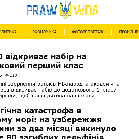
ОЛИТИКА
ЭКОНОМИКА
ФОТОРЕПОРТАЖ
ПРОИСШЕ
відкриває набір на
ковий перший клас
6
110
нні звернення батьків Міжнародна академічна
еса відкриває набір до додаткового 1 класу!
мріяли, щоб ваша дитина навчалася ...
гічна катастрофа в
му морі: на узбережжя
ни за два місяці викинуло
 80 загиблих дельфінів