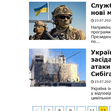
Служб
нові 
23.07.202
Наприкін
програми
Президен
по...
Украї
засід
атаки
Сибіг
23.07.202
Україна і
у відпові
цивільном
7
8
9
...
11
12