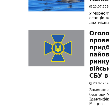
23.07.202
У Чорному
ссавців ч
два місяц
Оголо
прове
придб
пайов
ринку
війсь
СБУ в
23.07.202
Замовник
безпеки У
Ідентифі
Місцез...