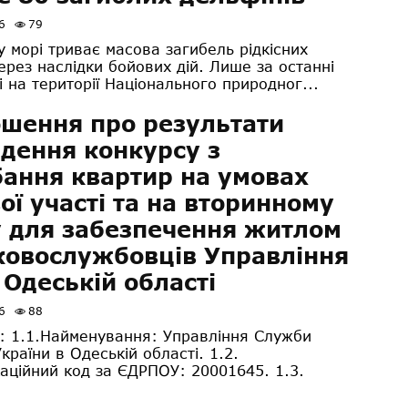
6
79
 морі триває масова загибель рідкісних
ерез наслідки бойових дій. Лише за останні
і на території Національного природног...
шення про результати
дення конкурсу з
ання квартир на умовах
ої участі та на вторинному
 для забезпечення житлом
ковослужбовців Управління
 Одеській області
6
88
: 1.1.Найменування: Управління Служби
країни в Одеській області. 1.2.
каційний код за ЄДРПОУ: 20001645. 1.3.