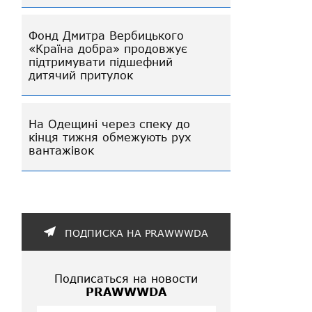
Фонд Дмитра Вербицького
«Країна добра» продовжує
підтримувати підшефний
дитячий притулок
На Одещині через спеку до
кінця тижня обмежують рух
вантажівок
ПОДПИСКА НА PRAWWWDA
Подписаться на новости
PRAWWWDA