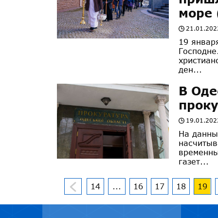
море 
21.01.202
19 январ
Господне
христиан
ден...
В Оде
прок
19.01.202
На данны
насчитыв
временны
газет...
14
...
16
17
18
19