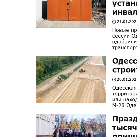
устан
инва
21.01.202
Новые пр
сессии О
одобрили
транспорт
Одесс
строи
20.01.202
Одесская
территор
или нахо
М-28 Оде.
Празд
тысяч
пришл