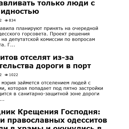
авливать только люди с
лидностью
2
834
авила планируют принять на очередной
десского горсовета. Проект решения
 на депутатской комиссии по вопросам
а. Г...
итов отселят из-за
тельства дороги в порт
2
1022
 мэрия займется отселением людей с
ии, которая попадает под пятно застройки
дится в санитарно-защитной зоне дороги
..
ник Крещения Господня:
и православных одесситов
и в храмы и окунулись в