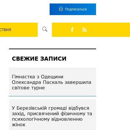
Подписаться
СТВИЯ
СВЕЖИЕ ЗАПИСИ
Гімнастка з Одещини
Олександра Паскаль завершила
світове турне
У Березівській громаді відбувся
захід, присвячений фізичному та
психологічному відновленню
жінок