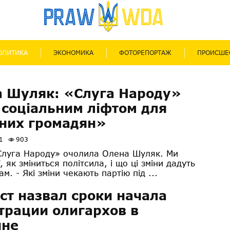
ОЛИТИКА
ЭКОНОМИКА
ФОТОРЕПОРТАЖ
ПРОИСШЕ
 Шуляк: «Слуга Народу»
 соціальним ліфтом для
них громадян»
1
903
Слуга Народу» очолила Олена Шуляк. Ми
ї, як зміниться політсила, і що ці зміни дадуть
м. - Які зміни чекають партію під ...
т назвал сроки начала
трации олигархов в
ине