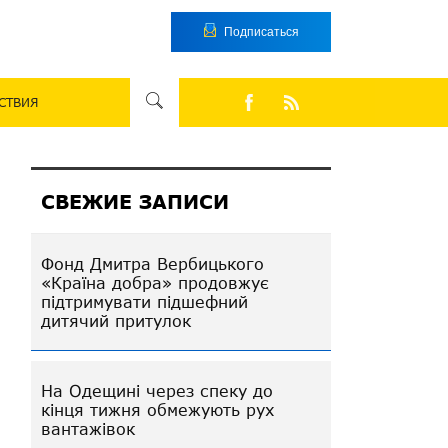
Подписаться
СТВИЯ
СВЕЖИЕ ЗАПИСИ
Фонд Дмитра Вербицького
«Країна добра» продовжує
підтримувати підшефний
дитячий притулок
На Одещині через спеку до
кінця тижня обмежують рух
вантажівок