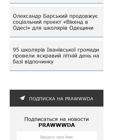
Олександр Барський продовжує
соціальний проект «Вікенд в
Одесі» для школярів Одещини
95 школярів Іванівської громади
провели яскравий літній день на
базі відпочинку
ПОДПИСКА НА PRAWWWDA
Подписаться на новости
PRAWWWDA