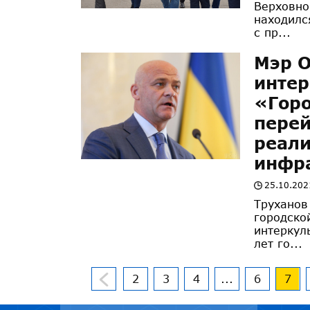
Верховно
находилс
с пр...
Мэр О
интер
«Горо
перей
реал
инфр
25.10.202
Труханов
городско
интеркул
лет го...
2
3
4
...
6
7