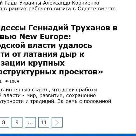
й Рады Украины Александр Корниенко
я в рамках рабочего визита в Одессе вместе
дессы Геннадий Труханов в
вью New Europe:
дской власти удалось
ти от латания дыр к
изации крупных
аструктурных проектов»
1
1004
 в интервью cказал, что девиз работы
й власти - мир, развитие, сохранение
ьтурности и традиций. За семь с половиной
8
9
...
11