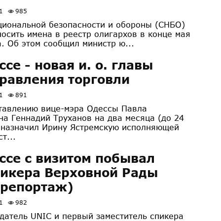
1
985
циональной безопасности и обороны (СНБО)
носить имена в реестр олигархов в конце мая
а. Об этом сообщил министр ю...
ссе - новая и. о. главы
равления торговли
1
891
тавлению вице-мэра Одессы Павла
на Геннадий Труханов на два месяца (до 24
 назначил Ирину Ястремскую исполняющей
т...
ссе с визитом побывал
икера Верховной Рады
орепортаж)
1
982
датель UNIC и первый заместитель спикера