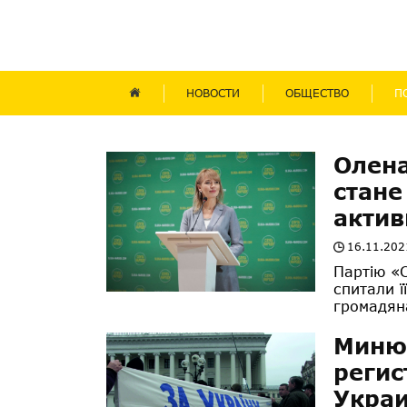
НОВОСТИ
ОБЩЕСТВО
П
Олена
стане
актив
16.11.202
Партію «
спитали ї
громадяна
Минюс
регис
Укра