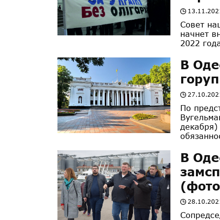
13.11.202
Совет на
начнет в
2022 год
В Оде
горуп
27.10.202
По предс
Вугельма
декабря)
обязаннос
В Оде
замсп
(фот
28.10.202
Сопредсе