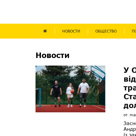
НОВОСТИ
ОБЩЕСТВО
П
Новости
У 
ві
тр
Ст
до
от
mar
Засн
Андр
із з