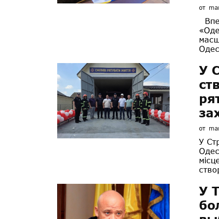
от
mar
Впер
«Оде
масш
Одес
У 
ст
ря
за
от
mar
У Ст
Одес
місц
ство
У 
бо