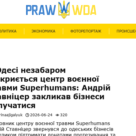
ОЛИТИКА
ЭКОНОМИКА
ФОТОРЕПОРТАЖ
ПРОИСШЕ
Одесі незабаром
дкриється центр воєнної
авми Superhumans: Андрій
авніцер закликав бізнеси
лучатися
inaajigalyuk
2026-06-24
320
овник центру воєнної травми Superhumans
ій Ставніцер звернувся до одеських бізнесів
акликом підтримати донатами протезування та