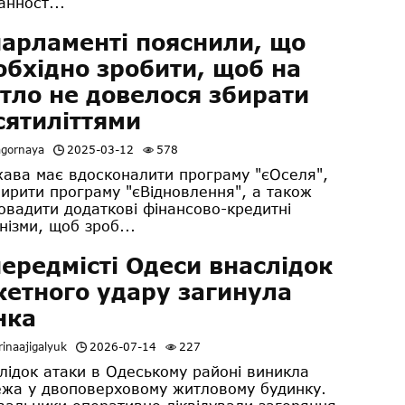
анност...
парламенті пояснили, що
обхідно зробити, щоб на
тло не довелося збирати
сятиліттями
agornaya
2025-03-12
578
ава має вдосконалити програму "єОселя",
ирити програму "єВідновлення", а також
овадити додаткові фінансово-кредитні
нізми, щоб зроб...
передмісті Одеси внаслідок
кетного удару загинула
нка
inaajigalyuk
2026-07-14
227
лідок атаки в Одеському районі виникла
жа у двоповерховому житловому будинку.