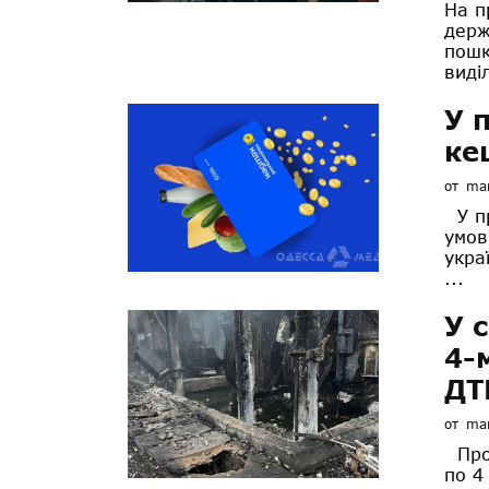
На п
держ
пошк
виді
У 
ке
от
mar
У пр
умов
укра
...
У 
4-
ДТ
от
mar
Прот
по 4