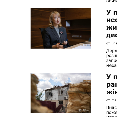
обяз
У 
не
жи
де
от
l.n
Держ
розш
запр
меха
У 
ра
жі
от
mar
Внас
поже