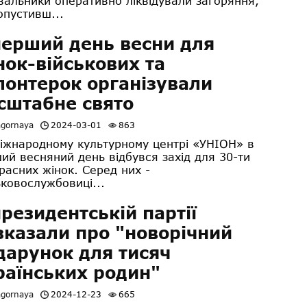
вальники оперативно ліквідували загоряння,
опустивш...
перший день весни для
нок-військових та
лонтерок організували
сштабне свято
agornaya
2024-03-01
863
жнародному культурному центрі «УНІОН» в
ий весняний день відбувся захід для 30-ти
расних жінок. Серед них -
ьковослужбовиці...
президентській партії
зказали про "новорічний
дарунок для тисяч
раїнських родин"
agornaya
2024-12-23
665