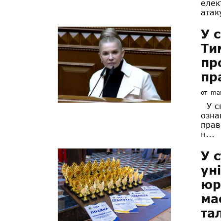
елек
атак
У 
Ти
пр
пр
от
mar
У сп
озна
прав
н...
У 
ун
юр
ма
та