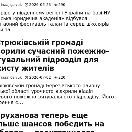
inaajigalyuk
2026-05-23
290
ше у південному регіоні України на базі НУ
ська юридична академія» відбувся
табний фестиваль талантів серед школярів
и та...
Стрюківській громаді
ворили сучасний пожежно-
тувальний підрозділ для
хисту жителів
inaajigalyuk
2026-07-02
220
рюківській громаді Березівського району
ької області урочисто відкрили відділ
евого пожежно-рятувального підрозділу. Його
рення с...
Труханова теперь еще
льше шансов победить на