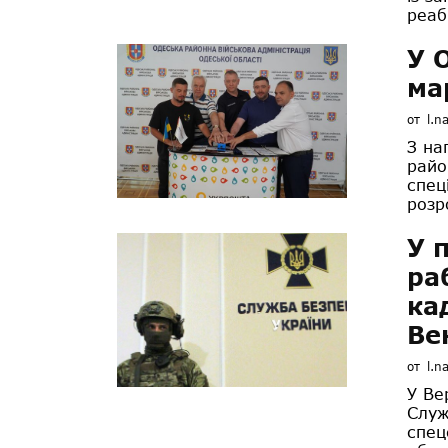
реабі
У 
ма
от
l.n
З на
райо
спец
розр
У 
ра
ка
Ве
от
l.n
У Ве
Служ
спец