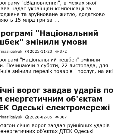
рограму "єВідновлення", в межах якої
ава надає українцям компенсації за
оджене та зруйноване житло, додатково
ляють 15 млрд грн за ...
програмі "Національний
шбек" змінили умови
inaajigalyuk
2025-11-23
372
ограмі "Національний кешбек" змінили
и. Починаючи з суботи, 22 листопада, для
їнців змінили перелік товарів і послуг, на які
січні ворог завдав ударів по
м енергетичним об'єктам
ЕК Одеські електромережі
inaajigalyuk
2026-02-05
307
ягом січня ворог завдав руйнівних ударів
 енергетичних об’єктах ДТЕК Одеські