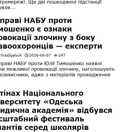
тромережі. Ще дві пошкоджені підстанції
ував...
справі НАБУ проти
мошенко є ознаки
овокації злочину з боку
авоохоронців — експерти
inaajigalyuk
2026-06-07
247
раві НАБУ проти Юлії Тимошенко наявні
ки можливої провокації злочину, наголошують
озахисники, адже з матеріалів провадження
стінах Національного
іверситету «Одеська
идична академія» відбувся
сштабний фестиваль
лантів серед школярів