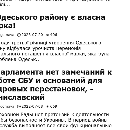
лі...
Одеського району є власна
рка!
agornaya
2023-07-20
406
годи третьої річниці утворення Одеського
ну відбулася урочиста церемонія
іального погашення власної марки, яка була
облена Одеськ...
парламента нет замечаний к
боте СБУ и оснований для
дровых перестановок, -
ниславский
agornaya
2022-07-08
669
рховной Рады нет претензий к деятельности
бы безопасности Украины. В период войны
служба выполняет все свои функциональные