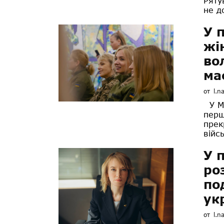
Ряту
не д
У 
жі
во
ма
от
l.n
У Мі
перш
прек
війс
У 
ро
по
ук
от
l.n