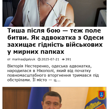
Тиша після бою — теж поле
битви. Як адвокатка з Одеси
захищає гідність військових
у мирних папках
от
marinaajigalyuk
2025-07-21
391
Вікторія Нестеренко, одеська адвокатка,
народилася в Нікополі, який від початку
повномасштабного вторгнення тримався під
обстрілами. Її місто — ц...