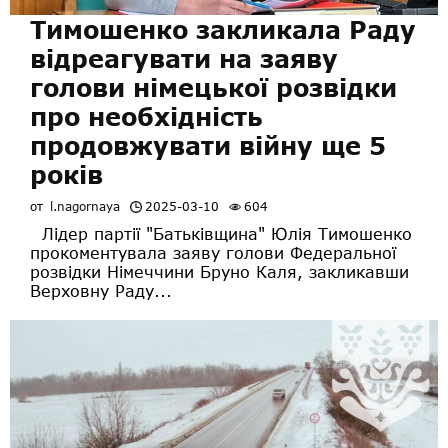
Тимошенко закликала Раду
відреагувати на заяву
голови німецької розвідки
про необхідність
продовжувати війну ще 5
років
от
l.nagornaya
2025-03-10
604
Лідер партії "Батьківщина" Юлія Тимошенко
прокоментувала заяву голови Федеральної
розвідки Німеччини Бруно Каля, закликавши
Верховну Раду...