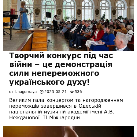
Творчий конкурс під час
війни – це демонстрація
сили непереможного
українського духу!
от
l.nagornaya
2023-05-21
536
Великим гала-концертом та нагородженням
переможців завершився в Одеській
національній музичній академії імені А.В.
Нежданової ІІ Міжнародни...