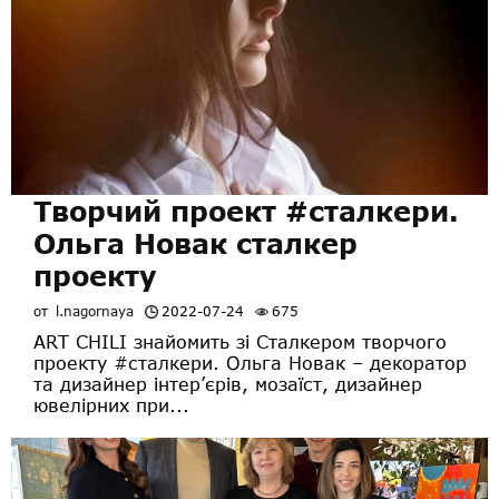
Творчий проект #сталкери.
Ольга Новак сталкер
проекту
от
l.nagornaya
2022-07-24
675
ART CHILI знайомить зi Сталкером творчого
проекту #сталкери. Ольга Новак – декоратор
та дизайнер інтер’єрів, мозаїст, дизайнер
ювелірних при...