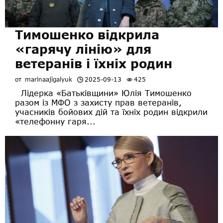
Тимошенко відкрила
«гарячу лінію» для
ветеранів і їхніх родин
от
marinaajigalyuk
2025-09-13
425
Лідерка «Батьківщини» Юлія Тимошенко
разом із МФО з захисту прав ветеранів,
учасників бойових дій та їхніх родин відкрили
«телефонну гаря...