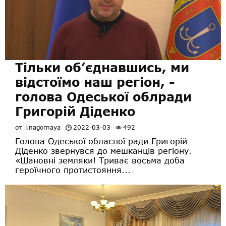
Тільки об’єднавшись, ми
відстоїмо наш регіон, -
голова Одеської облради
Григорій Діденко
от
l.nagornaya
2022-03-03
492
Голова Одеської обласної ради Григорій
Діденко звернувся до мешканців регіону.
«Шановні земляки! Триває восьма доба
героїчного протистояння...