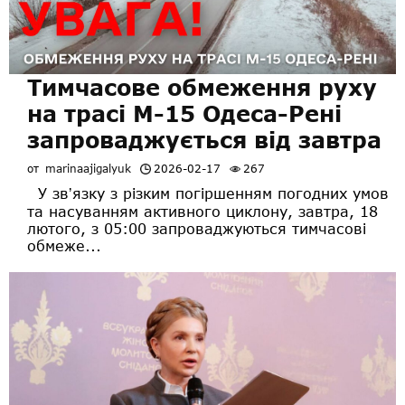
Тимчасове обмеження руху
на трасі М-15 Одеса-Рені
запроваджується від завтра
от
marinaajigalyuk
2026-02-17
267
У звʼязку з різким погіршенням погодних умов
та насуванням активного циклону, завтра, 18
лютого, з 05:00 запроваджуються тимчасові
обмеже...