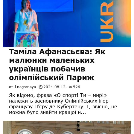
Таміла Афанасьєва: Як
малюнки маленьких
українців побачив
олімпійський Париж
от
l.nagornaya
2024-08-12
526
Як відомо, фраза «О спорт! Ти – мир!»
належить засновнику Олімпійських ігор
французу П’єру де Кубертену. І, звісно, не
можна було знайти кращої н...