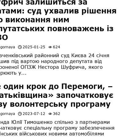
фрич залишиться за
атами: суд ухвалив рішення
о виконання ним
путатських повноважень із
ЗО
agornaya
2025-01-25
624
енківський районний суд Києва 24 січня
шив під вартою народного депутата від
роненої ОПЗЖ Нестора Шуфрича, якого
зрюють у...
 один крок до Перемоги, –
атьківщина» започатковує
ву волонтерську програму
agornaya
2023-07-12
362
нда Юлії Тимошенко спільно з партнерами
чатковує спеціальну програму забезпечення
їнських військових новими автомобілями