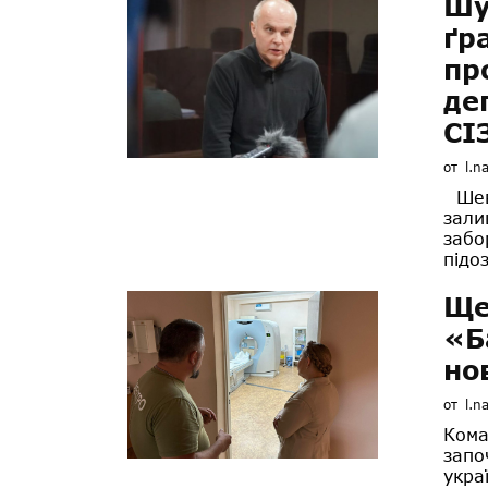
Шу
ґр
пр
де
СІ
от
l.n
Шевч
зали
забо
підо
Ще
«Б
но
от
l.n
Кома
запо
укра