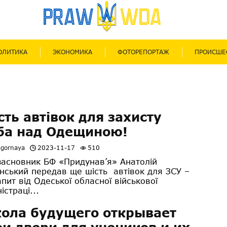
ОЛИТИКА
ЭКОНОМИКА
ФОТОРЕПОРТАЖ
ПРОИСШЕ
сть автівок для захисту
ба над Одещиною!
agornaya
2023-11-17
510
засновник БФ «Придунав’я» Анатолій
нський передав ще шість автівок для ЗСУ –
апит від Одеської обласної військової
істраці...
ола будущего открывает