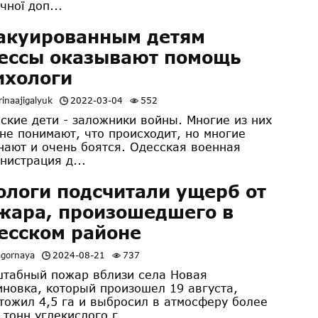
чної доп...
акуированным детям
ессы оказывают помощь
ихологи
inaajigalyuk
2022-03-04
552
ские дети - заложники войны. Многие из них
не понимают, что происходит, но многие
нают и очень боятся. Одесская военная
нистрация д...
ологи подсчитали ущерб от
жара, произошедшего в
есском районе
agornaya
2024-08-21
737
табный пожар вблизи села Новая
новка, который произошел 19 августа,
тожил 4,5 га и выбросил в атмосферу более
 тонн углекислого г...