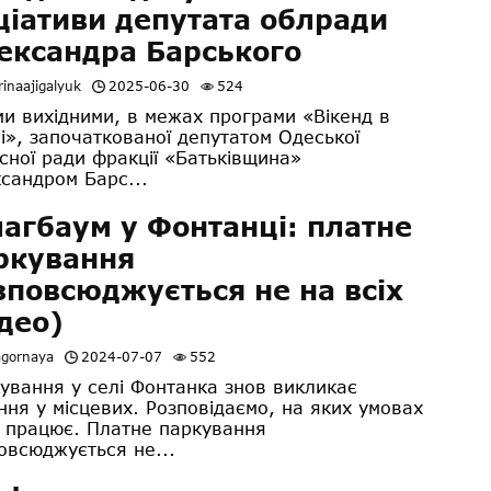
іціативи депутата облради
ександра Барського
inaajigalyuk
2025-06-30
524
 вихідними, в межах програми «Вікенд в
і», започаткованої депутатом Одеської
сної ради фракції «Батьківщина»
сандром Барс...
агбаум у Фонтанці: платне
ркування
зповсюджується не на всіх
ідео)
agornaya
2024-07-07
552
ування у селі Фонтанка знов викликає
ння у місцевих. Розповідаємо, на яких умовах
 працює. Платне паркування
овсюджується не...