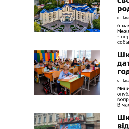
св
ро
от
l.n
6 ма
Межд
- пе
собы
Шк
да
го
от
l.n
Мини
опуб
вопр
В ча
Шк
ві