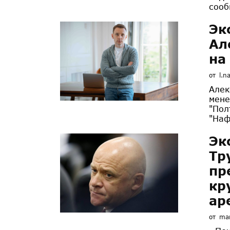
сооб
Эк
Ал
на
от
l.n
Алек
мене
"Пол
"Наф
Эк
Тр
пр
кр
ар
от
mar