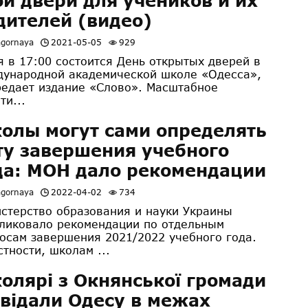
ои двери для учеников и их
дителей (видео)
agornaya
2021-05-05
929
я в 17:00 состоится День открытых дверей в
ународной академической школе «Одесса»,
редает издание «Слово». Масштабное
ти...
олы могут сами определять
ту завершения учебного
да: МОН дало рекомендации
agornaya
2022-04-02
734
стерство образования и науки Украины
ликовало рекомендации по отдельным
осам завершения 2021/2022 учебного года.
стности, школам ...
олярі з Окнянської громади
двідали Одесу в межах