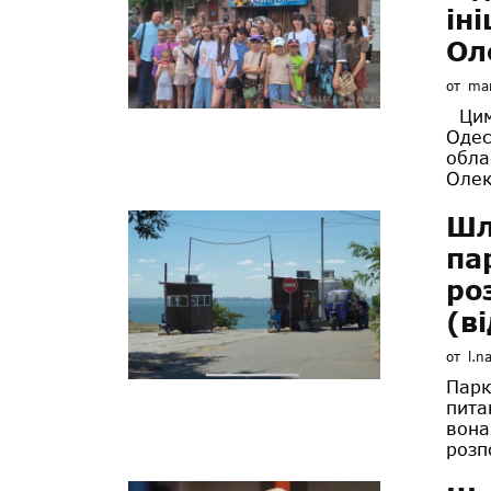
ін
Ол
от
mar
Цими
Одес
обла
Олек
Шл
па
ро
(в
от
l.n
Парк
пита
вона
розп