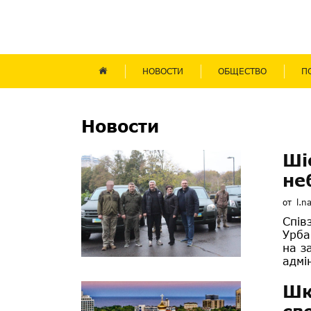
НОВОСТИ
ОБЩЕСТВО
П
Новости
Ші
не
от
l.n
Спів
Урба
на з
адмін
Шк