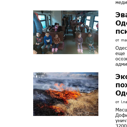
меди
Эв
Од
пс
от
mar
Одес
еще 
осоз
адми
Эк
по
Од
от
l.n
Масш
Дофи
унич
3200