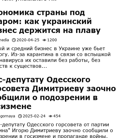
ономика страны под
аром: как украинский
знес держится на плаву
media
2020-04-25
1200
й и средний бизнес в Украине уже бьет
огу. Из-за карантина в связи со вспышкой
навируса их оставили без работы, без
ств к существов...
с-депутату Одесского
рсовета Димитриеву заочно
общили о подозрении в
сизмене
agornaya
2025-02-24
454
депутату Одесского горсовета от партии
ина" Игорю Димитриеву заочно сообщили о
зрении в госизмене и пропаганде войны,