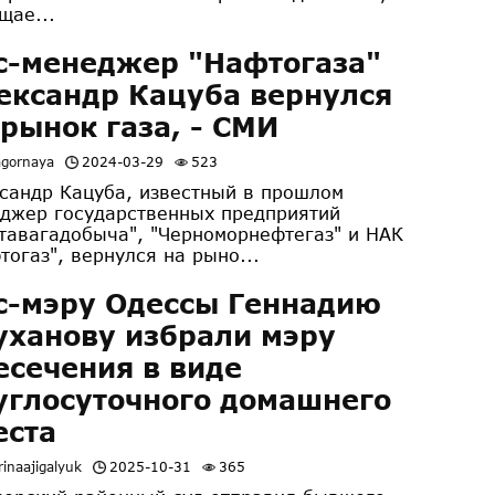
щае...
с-менеджер "Нафтогаза"
ександр Кацуба вернулся
 рынок газа, - СМИ
agornaya
2024-03-29
523
сандр Кацуба, известный в прошлом
джер государственных предприятий
тавагадобыча", "Черноморнефтегаз" и НАК
тогаз", вернулся на рыно...
с-мэру Одессы Геннадию
уханову избрали мэру
есечения в виде
углосуточного домашнего
еста
inaajigalyuk
2025-10-31
365