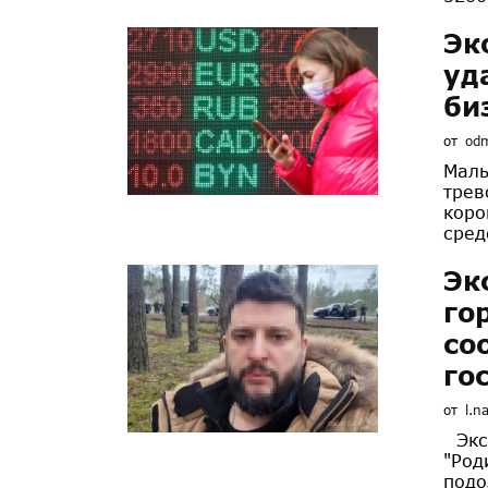
Эк
уд
би
от
od
Малы
трев
коро
сред
Эк
го
со
го
от
l.n
Экс-
"Род
подо