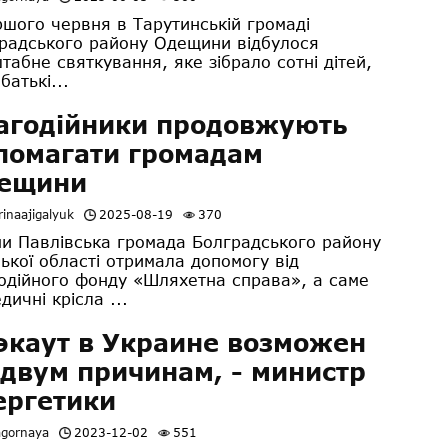
ого червня в Тарутинській громаді
радського району Одещини відбулося
табне святкування, яке зібрало сотні дітей,
 батькі...
агодійники продовжують
помагати громадам
ещини
inaajigalyuk
2025-08-19
370
и Павлівська громада Болградського району
ької області отримала допомогу від
одійного фонду «Шляхетна справа», а саме
дичні крісла ...
экаут в Украине возможен
 двум причинам, - министр
ергетики
agornaya
2023-12-02
551