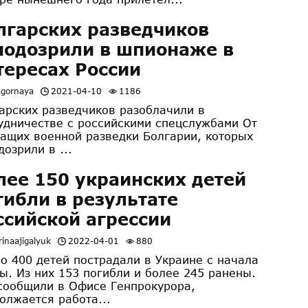
лгарских разведчиков
подозрили в шпионаже в
тересах России
agornaya
2021-04-10
1186
арских разведчиков разоблачили в
удничестве с российскими спецслужбами От
ащих военной разведки Болгарии, которых
дозрили в ...
лее 150 украинских детей
гибли в результате
ссийской агрессии
inaajigalyuk
2022-04-01
880
о 400 детей пострадали в Украине с начала
ы. Из них 153 погибли и более 245 ранены.
сообщили в Офисе Генпрокурора,
олжается работа...