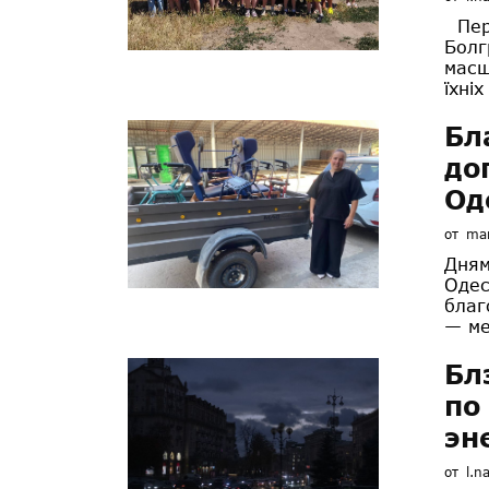
Перш
Болг
масш
їхніх
Бл
до
Од
от
mar
Дням
Одес
благ
— ме
Бл
по
эн
от
l.n