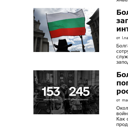
Бо
за
ин
от
l.n
Болг
сотр
служ
запо
Бо
по
ро
от
mar
Окол
войн
Как 
прод