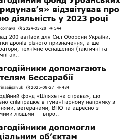
агодійний фонд Урбанських
ридунав’я» відзвітував про
ою діяльність у 2023 році
agornaya
2024-03-28
544
д 200 автівок для Сил Оборони України,
тки дронів різного призначення, а ще
ратори, технічне оснащення (тактичні та
чні ак...
агодійники допомагають
телям Бессарабії
inaajigalyuk
2025-08-27
484
одійний фонд «Шляхетна справа», що
вно співпрацює в гуманітарному напрямку з
рнями, ветеранами, ВПО та адресно з
мими людьми — впро...
агодійники допомогли
ціальним об’єктам