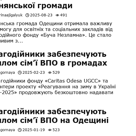
нянської громади
inaajigalyuk
2025-08-23
491
нська громада Одещини отримала важливу
могу для освітніх та соціальних закладів від
одійного фонду «Буча Незламна». Це стало
ивим з...
агодійники забезпечують
плом сім’ї ВПО в громадах
agornaya
2025-02-23
529
одійники фонду «Caritas Odesa UGCC» та
нтери проекту «Реагування на зиму в Україні
-2025» продовжують безкоштовно надавати
агодійники забезпечують
плом сім’ї ВПО на Одещині
agornaya
2025-01-19
523