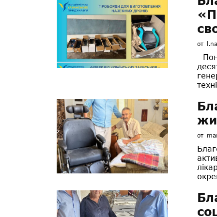
Бл
«П
св
от
l.n
Пона
деся
гене
техні
Бл
жи
от
mar
Благ
акти
ліка
окре
Бл
со