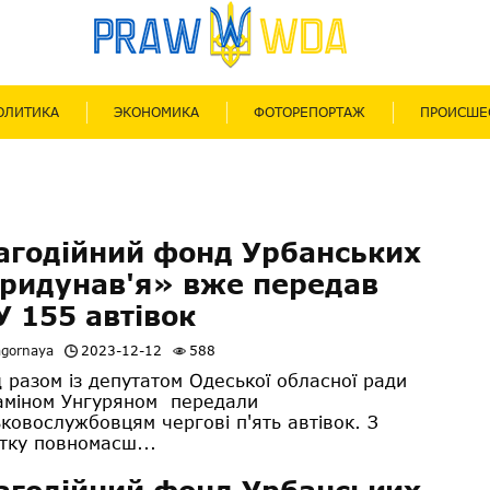
ОЛИТИКА
ЭКОНОМИКА
ФОТОРЕПОРТАЖ
ПРОИСШЕ
агодійний фонд Урбанських
ридунав'я» вже передав
У 155 автівок
agornaya
2023-12-12
588
 разом із депутатом Одеської обласної ради
аміном Унгуряном передали
ьковослужбовцям чергові п'ять автівок. З
тку повномасш...