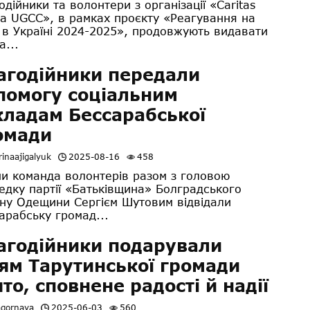
одійники та волонтери з організації «Caritas
a UGCC», в рамках проєкту «Реагування на
 в Україні 2024-2025», продовжують видавати
а...
агодійники передали
помогу соціальним
кладам Бессарабської
омади
inaajigalyuk
2025-08-16
458
и команда волонтерів разом з головою
едку партії «Батьківщина» Болградського
ну Одещини Сергієм Шутовим відвідали
арабську громад...
агодійники подарували
тям Тарутинської громади
ято, сповнене радості й надії
agornaya
2025-06-03
560