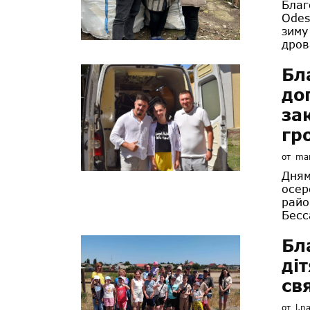
Благ
Odes
зиму
дров
Бл
до
за
гр
от
mar
Дням
осер
райо
Бесс
Бл
ді
св
от
l.n