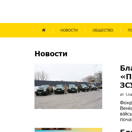
НОВОСТИ
ОБЩЕСТВО
П
Новости
Бл
«П
ЗС
от
l.n
Фонд
Вені
війс
поча