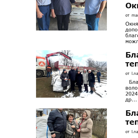
Ок
от
mar
Окня
допо
благ
можл
Бл
те
от
l.n
Благ
воло
2024
др...
Бл
те
от
l.n