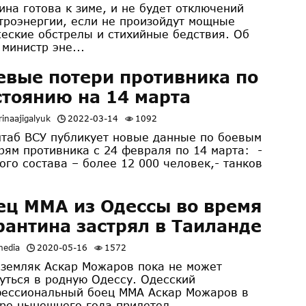
ина готова к зиме, и не будет отключений
троэнергии, если не произойдут мощные
еские обстрелы и стихийные бедствия. Об
 министр эне...
евые потери противника по
стоянию на 14 марта
inaajigalyuk
2022-03-14
1092
таб ВСУ публикует новые данные по боевым
рям противника с 24 февраля по 14 марта: -
ого состава – более 12 000 человек,- танков
ец ММА из Одессы во время
рантина застрял в Таиланде
media
2020-05-16
1572
земляк Аскар Можаров пока не может
уться в родную Одессу. Одесский
ессиональный боец ММА Аскар Можаров в
ре нынешнего года прилетел...