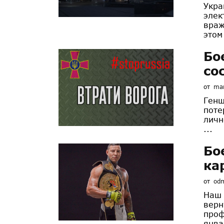
Укра
элек
враж
этом
Бо
со
от
mar
Генш
поте
личн
...
Бо
ка
от
od
Наш 
верн
проф
янва