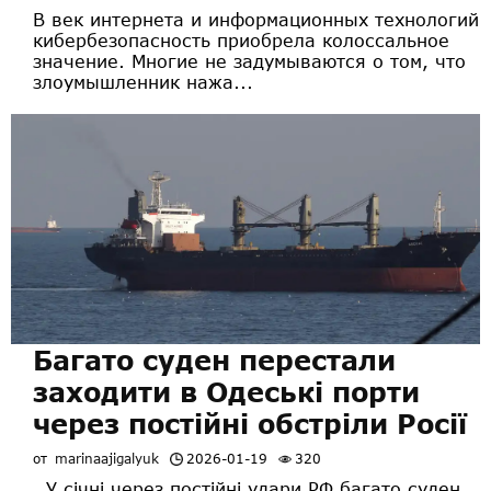
В век интернета и информационных технологий
кибербезопасность приобрела колоссальное
значение. Многие не задумываются о том, что
злоумышленник нажа...
Багато суден перестали
заходити в Одеські порти
через постійні обстріли Росії
от
marinaajigalyuk
2026-01-19
320
У січні через постійні удари РФ багато суден