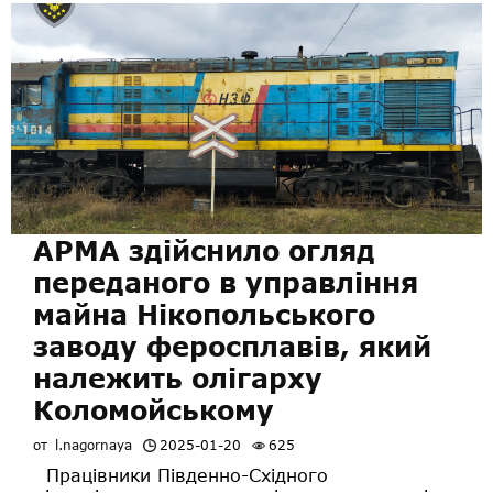
АРМА здійснило огляд
переданого в управління
майна Нікопольського
заводу феросплавів, який
належить олігарху
Коломойському
от
l.nagornaya
2025-01-20
625
Працівники Південно-Східного