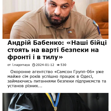
Андрій Бабенко: «Наші бійці
стоять на варті безпеки на
фронті і в тилу»
от
l.nagornaya
2024-01-12
530
Охоронне агентство «Самсон Групп-06» уже
майже сім років успішно працює в Одесі,
займаючись питаннями безпеки підприємств та
установ різних...