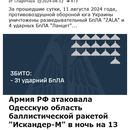
от
l.nagornaya
2024-08-12
473
За прошедшие сутки, 11 августа 2024 года,
противовоздушной обороной юга Украины
уничтожены разведывательный БпЛА "ZALA" и
4 ударных БпЛА "Ланцет"...
Армия РФ атаковала
Одесскую область
баллистической ракетой
"Искандер-М" в ночь на 13