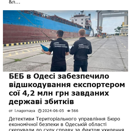
&n...
БЕБ в Одесі забезпечило
відшкодування експортером
сої 4,2 млн грн завданих
державі збитків
от
l.nagornaya
2024-06-05
566
Детективи Територіального управління Бюро
економічної безпеки в Одеській області
скерували до суду справу за фактом ухилення