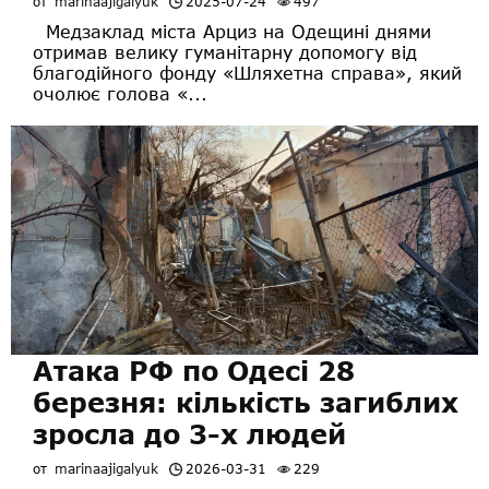
от
marinaajigalyuk
2025-07-24
497
Медзаклад міста Арциз на Одещині днями
отримав велику гуманітарну допомогу від
благодійного фонду «Шляхетна справа», який
очолює голова «...
Атака РФ по Одесі 28
березня: кількість загиблих
зросла до 3-х людей
от
marinaajigalyuk
2026-03-31
229