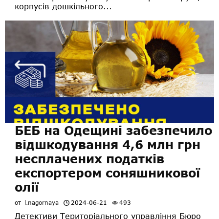
корпусів дошкільного...
БЕБ на Одещині забезпечило
відшкодування 4,6 млн грн
несплачених податків
експортером соняшникової
олії
от
l.nagornaya
2024-06-21
493
Детективи Територіального управління Бюро