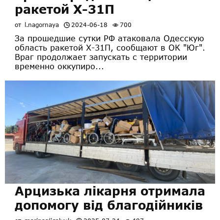
ракетой Х-31П
от
l.nagornaya
2024-06-18
700
За прошедшие сутки РФ атаковала Одесскую
область ракетой Х-31П, сообщают в ОК "Юг".
Враг продолжает запускать с территории
временно оккупиро...
Арцизька лікарня отримала
допомогу від благодійників