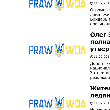
11.02.201
Огромные
дома. Жи
Бондарь 
оригинал
Олег 
полна
утве
11.02.201
Доцент к
национал
Зотеев в
резолюци
Жител
ледян
11.02.201
Неизвест