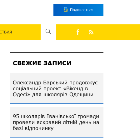
Подписаться
СТВИЯ
СВЕЖИЕ ЗАПИСИ
Олександр Барський продовжує
соціальний проект «Вікенд в
Одесі» для школярів Одещини
95 школярів Іванівської громади
провели яскравий літній день на
базі відпочинку