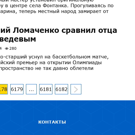
ру в центре села Фонтанка. Прогуливаясь по
гарина, теперь местный народ замирает от
ий Ломаченко сравнил отца
дведевым
4
280
о-старший уснул на баскетбольном матче,
ийский премьер на открытии Олимпиады
­пространство не так давно облетели
178
6179
...
6181
6182
КОНТАКТЫ