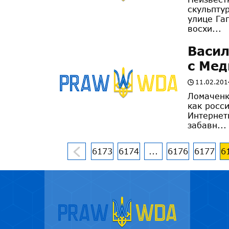
скульпту
улице Га
восхи...
Васил
с Ме
11.02.201
Ломаченк
как росс
Интернет
забавн...
6173
6174
...
6176
6177
6