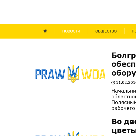
НОВОСТИ
ОБЩЕСТВО
П
Болгр
обес
обор
11.02.201
Начальни
областно
Полясный
рабочего 
Во дв
цветы