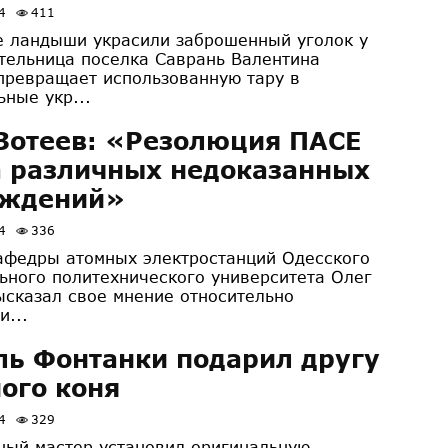
4
411
 ландыши украсили заброшенный уголок у
тельница поселка Саврань Валентина
превращает использованную тару в
ьные укр...
Зотеев: «Резолюция ПАСЕ
 различных недоказанных
рждений»
4
336
афедры атомных электростанций Одесского
ьного политехнического университета Олег
ысказал свое мнение относительно
и...
ь Фонтанки подарил другу
ого коня
4
329
ный мастер установил оригинальную