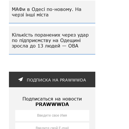
МАФи в Одесі по-новому. На
черзі інші міста
Кількість поранених через удар
по підприємству на Одещині
зросла до 13 людей — ОВА
ПОДПИСКА НА PRAWWWDA
Подписаться на новости
PRAWWWDA