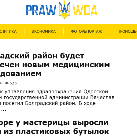
ОЛИТИКА
ЭКОНОМИКА
ФОТОРЕПОРТАЖ
ПРОИСШЕ
адский район будет
печен новым медицинским
удованием
4
525
к управления здравоохранения Одесской
й государственной администрации Вячеслав
 посетил Болградский район. В ходе
...
оре у мастерицы выросли
 из пластиковых бутылок