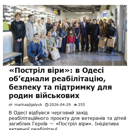
«Постріл віри»: в Одесі
об’єднали реабілітацію,
безпеку та підтримку для
родин військових
от
marinaajigalyuk
2026-04-29
255
В Одесі відбувся черговий захід
реабілітаційного проєкту для ветеранів та дітей
загиблих Героїв — «Постріл віри». Ініціатива
активної реабілітаці...