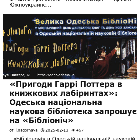
Южноукраинс...
«Пригоди Гаррі Поттера в
книжкових лабіринтах»:
Одеська національна
наукова бібліотека запрошує
на «Бібліоніч»
от
l.nagornaya
2025-02-13
467
«Бібліоночі» в Одеській національній науковій