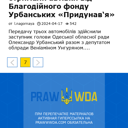
Благодійного фонду
Урбанських «Придунав‘я»
от
l.nagornaya
2024-04-17
542
Передачу трьох автомобілів здійснили
заступник голови Одеської обласної ради
Олександр Урбанський разом з депутатом
облради Веніаміном Унгуряном....
7
ПРИ ПЕРЕПЕЧАТКЕ МАТЕРИАЛОВ
АКТИВНАЯ ГИПЕРССЫЛКА НА
PRAWWWDA.COM ОБЯЗАТЕЛЬНА