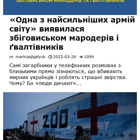
«Одна з найсильніших армій
світу» виявилася
збіговиськом мародерів і
ґвалтівників
от
marinaajigalyuk
2022-03-26
1094
Самі загарбники у телефонних розмовах з
близькими прямо зізнаються, що вбивають
мирних українців і роблять страшні звірства.
Чому? Бо «люди дичают»...