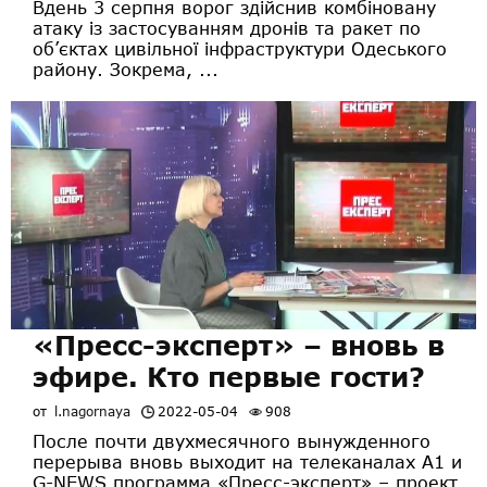
Вдень 3 серпня ворог здійснив комбіновану
атаку із застосуванням дронів та ракет по
об’єктах цивільної інфраструктури Одеського
району. Зокрема, ...
«Пресс-эксперт» – вновь в
эфире. Кто первые гости?
от
l.nagornaya
2022-05-04
908
После почти двухмесячного вынужденного
перерыва вновь выходит на телеканалах А1 и
G-NEWS программа «Пресс-эксперт» – проект