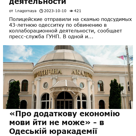
деятельности
от
l.nagornaya
2023-10-10
421
Полицейские отправили на скамью подсудимых
43-летнюю одесситку по обвинению в
коллаборационной деятельности, сообщает
пресс-служба ГУНП. В одной и...
«Про додаткову економію
мови йти не може» - в
Одеській юракадемії