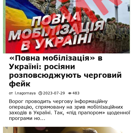
«Повна мобілізація» в
Україні: росіяни
розповсюджують черговий
фейк
от
l.nagornaya
2023-07-29
483
Ворог проводить чергову інформаційну
операцію, спрямовану на зрив мобілізаційних
заходів в Україні. Так, «під прапором» щоденної
програми но...