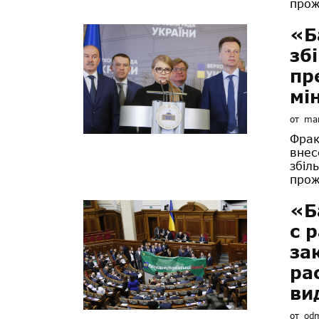
прож
«Б
зб
пр
мі
от
mar
Фрак
внес
збіл
прож
«Б
с 
за
ра
ви
от
od