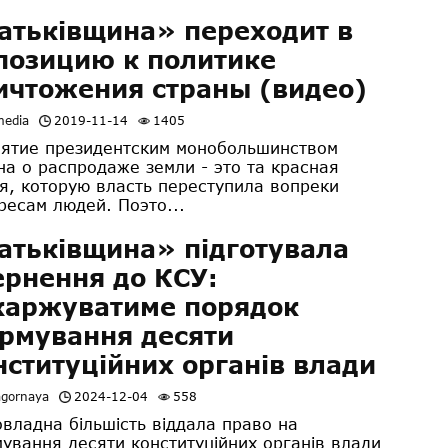
атьківщина» переходит в
позицию к политике
ичтожения страны (видео)
media
2019-11-14
1405
ятие президентским монобольшинством
на о распродаже земли - это та красная
я, которую власть переступила вопреки
ресам людей. Поэто...
атьківщина» підготувала
ернення до КСУ:
каржуватиме порядок
рмування десяти
нституційних органів влади
agornaya
2024-12-04
558
ладна більшість віддала право на
ування десяти конституційних органів влади