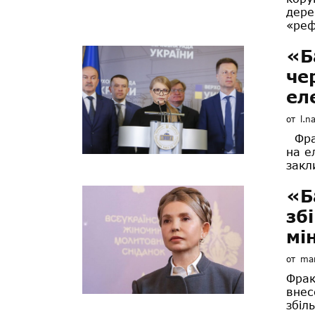
дере
«реф
«Б
че
ел
от
l.n
Фрак
на е
закл
«Б
зб
мі
от
mar
Фрак
внес
збіл