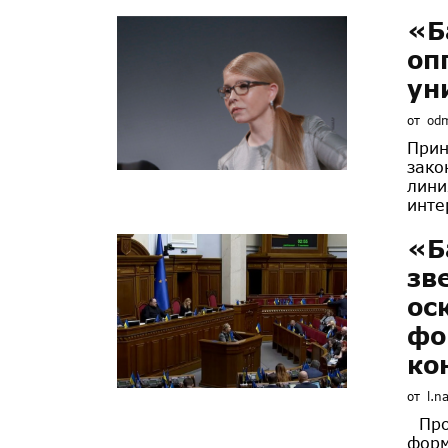
«Б
оп
ун
от
od
Прин
зако
лини
инте
«Б
зв
ос
фо
ко
от
l.n
Пров
форм