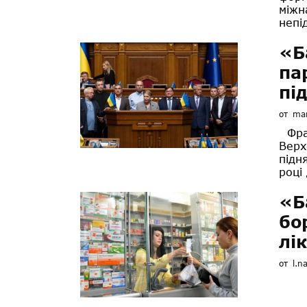
міжн
непі
«Б
па
пі
от
mar
Фрак
Верх
підн
році 
«Б
бо
лі
от
l.n