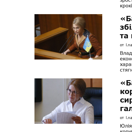
крокі
«Б
зб
та
от
l.n
Влад
екон
хара
стягн
«Б
ко
си
га
от
l.n
Юлія
кору