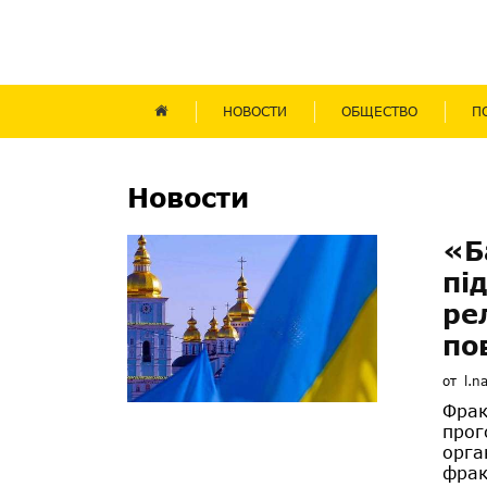
НОВОСТИ
ОБЩЕСТВО
П
Новости
«Б
пі
ре
по
от
l.n
Фрак
прог
орга
фрак