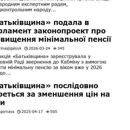
ародним експертним радам,
дконтрольним народу...
атьківщина» подала в
рламент законопроект про
двищення мінімальної пенсії
inaajigalyuk
2026-03-24
345
ція «Батьківщина» зареєструвала у
овній Раді звернення до Кабміну з вимогою
яти мінімальну пенсію за віком вже у 2026
до...
атьківщина» послідовно
реться за зменшення цін на
ки
agornaya
2025-04-17
505