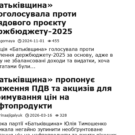
атьківщина»
оголосувала проти
ядового проєкту
ржбюджету-2025
agornaya
2024-11-01
455
ція «Батьківщина» голосувала проти
лення держбюджету-2025 за основу, адже в
у не збалансовані доходи та видатки, хоча
татами були...
атьківщина» пропонує
иження ПДВ та акцизів для
римування цін на
фтопродукти
inaajigalyuk
2026-03-16
328
рка партії «Батьківщина» Юлія Тимошенко
икала негайно зупинити необґрунтоване
тання цін на нафтопродукти та вжити рішучих