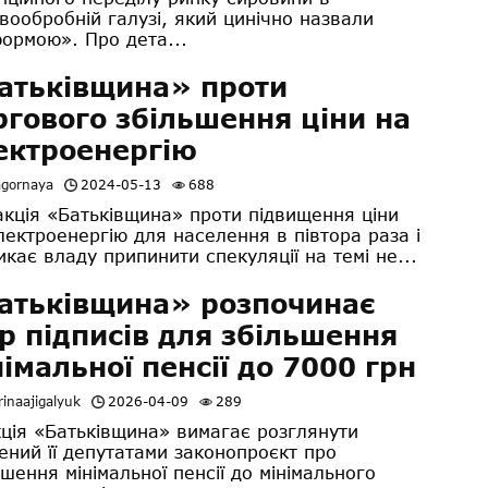
вообробній галузі, який цинічно назвали
ормою». Про дета...
атьківщина» проти
ргового збільшення ціни на
ектроенергію
agornaya
2024-05-13
688
ція «Батьківщина» проти підвищення ціни
лектроенергію для населення в півтора раза і
икає владу припинити спекуляції на темі не...
атьківщина» розпочинає
ір підписів для збільшення
німальної пенсії до 7000 грн
inaajigalyuk
2026-04-09
289
ція «Батьківщина» вимагає розглянути
ений її депутатами законопроєкт про
ьшення мінімальної пенсії до мінімального