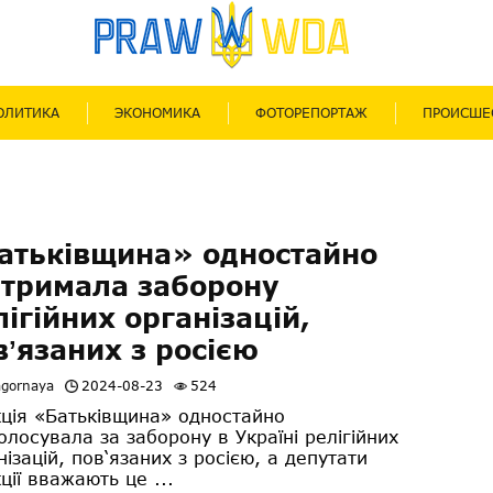
ОЛИТИКА
ЭКОНОМИКА
ФОТОРЕПОРТАЖ
ПРОИСШЕ
атьківщина» одностайно
дтримала заборону
лігійних організацій,
вʼязаних з росією
agornaya
2024-08-23
524
ція «Батьківщина» одностайно
олосувала за заборону в Україні релігійних
нізацій, пов‘язаних з росією, а депутати
ції вважають це ...