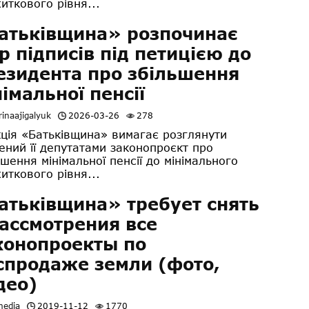
иткового рівня...
атьківщина» розпочинає
ір підписів під петицією до
езидента про збільшення
німальної пенсії
inaajigalyuk
2026-03-26
278
ція «Батьківщина» вимагає розглянути
ений її депутатами законопроєкт про
ьшення мінімальної пенсії до мінімального
иткового рівня...
атьківщина» требует снять
рассмотрения все
конопроекты по
спродаже земли (фото,
део)
media
2019-11-12
1770