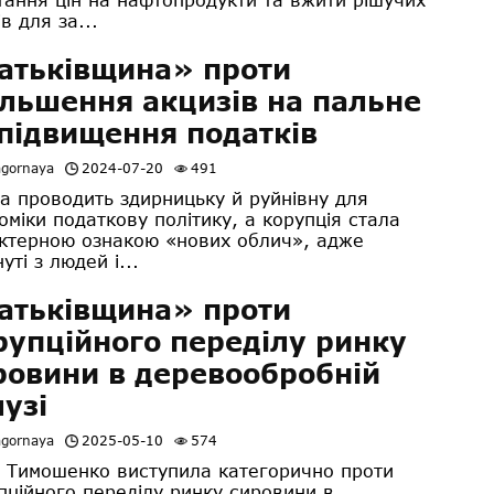
в для за...
атьківщина» проти
ільшення акцизів на пальне
 підвищення податків
agornaya
2024-07-20
491
а проводить здирницьку й руйнівну для
оміки податкову політику, а корупція стала
ктерною ознакою «нових облич», адже
уті з людей і...
атьківщина» проти
рупційного переділу ринку
ровини в деревообробній
лузі
agornaya
2025-05-10
574
 Тимошенко виступила категорично проти
пційного переділу ринку сировини в