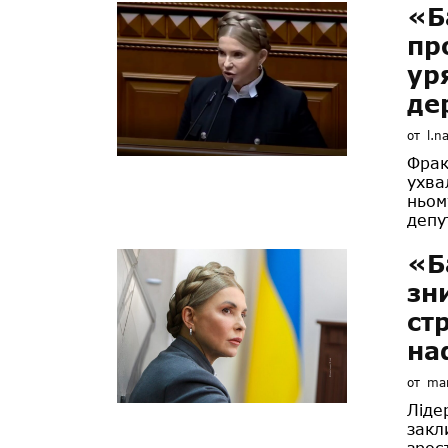
«Б
пр
ур
де
от
l.n
Фрак
ухва
ньом
депу
«Б
зн
ст
на
от
mar
Ліде
закл
зрос